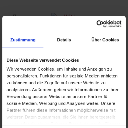
Zustimmung
Details
Über Cookies
Employment at the
Diese Webseite verwendet Cookies
Mindelsee Country
Wir verwenden Cookies, um Inhalte und Anzeigen zu
personalisieren, Funktionen für soziale Medien anbieten
Inn
zu können und die Zugriffe auf unsere Website zu
analysieren. Außerdem geben wir Informationen zu Ihrer
Verwendung unserer Website an unsere Partner für
soziale Medien, Werbung und Analysen weiter. Unsere
Do you have any experience in
Partner führen diese Informationen möglicherweise mit
food service? Apply now for a
weiteren Daten zusammen, die Sie ihnen bereitgestellt
haben oder die sie im Rahmen Ihrer Nutzung der Dienste