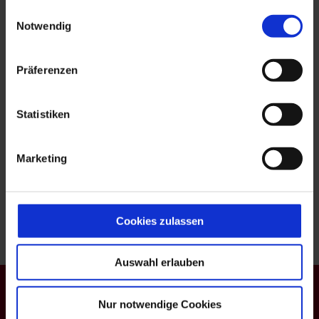
workplace at our house!
gesammelt haben.
Einwilligungsauswahl
Notwendig
All positions are currently occupied.
Don’t bother sending us your unsolicited
Präferenzen
appilication:
Landgasthaus Mindelsee
Statistiken
Gemeinmärk 7
78476 Allensbach
Marketing
Contact person: Martina Schleith
E-Mail:
kontakt@landgasthaus-mindelsee.de
Cookies zulassen
Auswahl erlauben
Contact
|
Imprint
|
Data-Protection
Nur notwendige Cookies